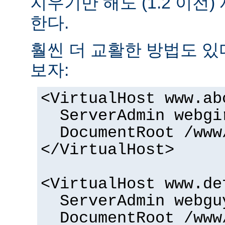
지우기만 해도 (1.2 이전
한다.
훨씬 더 교활한 방법도 있
보자:
<VirtualHost www.ab
ServerAdmin webgi
DocumentRoot /www
</VirtualHost>
<VirtualHost www.de
ServerAdmin webgu
DocumentRoot /www